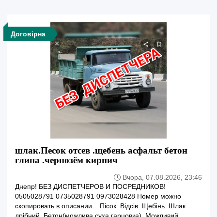
Договірна
шлак.Песок отсев .щебень асфальт бетон
глина .чернозём кирпич
Вчора, 07.08.2026, 23:46
Днепр! БЕЗ ДИСПЕТЧЕРОВ И ПОСРЕДНИКОВ!
0505028791 0735028791 0973028428 Номер можно
скопировать в описании... Пісок. Відсів. Щебінь. Шлак
дрібний. Бетон(можлива суха гарцовка). Можливий