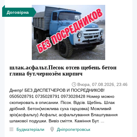
Договірна
шлак.асфальт.Песок отсев щебень бетон
глина бут.чернозём кирпич
Вчора, 07.08.2026, 23:46
Днепр! БЕЗ ДИСПЕТЧЕРОВ И ПОСРЕДНИКОВ!
0505028791 0735028791 0973028428 Номер можно
скопировать в описании. Пісок. Відсів. Щебінь. Шлак
дрібний. Бетон(можлива суха гарцовка) Можливий
зріз(асфальту) Асфальт, асфальтування Влаштування
шлакової подушки. Вивіз сміття. Каміння Бут. ...
Будматеріали
Дніпропетровськ