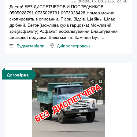
Вчора, 07.08.2026, 23:50
Днепр! БЕЗ ДИСПЕТЧЕРОВ И ПОСРЕДНИКОВ!
0505028791 0735028791 0973028428 Номер можно
скопировать в описании. Пісок. Відсів. Щебінь. Шлак
дрібний. Бетон(можлива суха гарцовка) Можливий
зріз(асфальту) Асфальт, асфальтування Влаштування
шлакової подушки. Вивіз сміття. Каміння Бут. ...
Будматеріали
Дніпропетровськ
Договірна