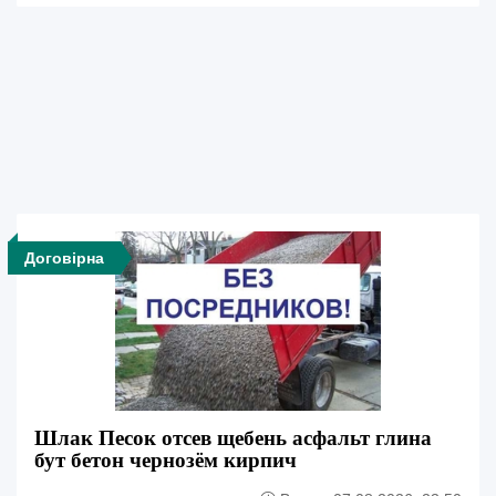
Договірна
Шлак Песок отсев щебень асфальт глина
бут бетон чернозём кирпич