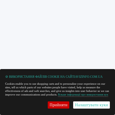
🍪 ВИКОРИСТАННЯ ФАЙЛІВ COOKIE НА САЙТІAVIZINFO.COM.UA
Cookies enable you to use shopping carts and to personalize your experience on our
sites, tell us which parts of our websites people have visited, help us measure the
effectiveness of ads and web searches, and give us insights into user behavior so we can
improve our communications and products.
Більше інформації про використання кук
Прийняти
Налаштувати куки