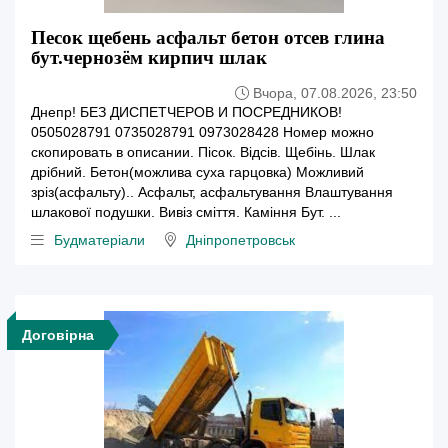
Песок щебень асфальт бетон отсев глина
бут.чернозём кирпич шлак
Вчора, 07.08.2026, 23:50
Днепр! БЕЗ ДИСПЕТЧЕРОВ И ПОСРЕДНИКОВ!
0505028791 0735028791 0973028428 Номер можно
скопировать в описании. Пісок. Відсів. Щебінь. Шлак
дрібний. Бетон(можлива суха гарцовка) Можливий
зріз(асфальту).. Асфальт, асфальтування Влаштування
шлакової подушки. Вивіз сміття. Каміння Бут. ...
Будматеріали
Дніпропетровськ
Договірна