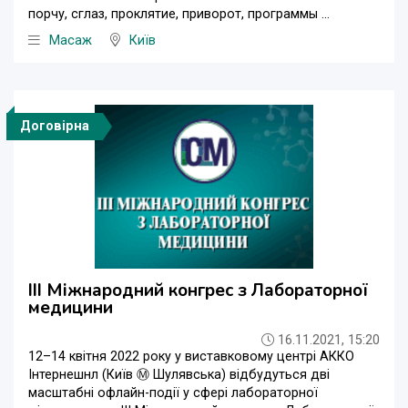
порчу, сглаз, проклятие, приворот, программы ...
Масаж
Київ
Договірна
ІІІ Міжнародний конгрес з Лабораторної
медицини
16.11.2021, 15:20
12–14 квітня 2022 року у виставковому центрі АККО
Інтернешнл (Київ Ⓜ Шулявська) відбудуться дві
масштабні офлайн-події у сфері лабораторної