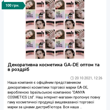
100 грн.
Декоративна косметика GA-DE оптом та
в роздріб
20.10.2021, 12:26
Наша компанія є офіційним представником
декоративної косметики торгової марки GA-DE,
виробленою Ізраїльською компанією "DANYA
COSMETICS Ltd". Наш інтернет-магазин пропонує повну
гаму косметичної продукції вищевказаної торгової
марки за цінами дистриб'ютора. Вся наша ...