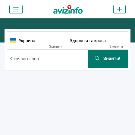
Украина
Здоров'я та краса
Змінити
Змінити
Знайти!