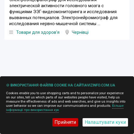
электрической активности головного мозга с
функциями ЭЭГ-видеомониторинга и исследования
вызванных потенциалов. Электронейромиограф для
исследования нервно-мышечной системы ...
Товари для здоров'я
Чернівці
🍪 ВИКОРИСТАННЯ ФАЙЛІВ COOKIE НА САЙТІAVIZINFO.COM.UA
Cookies enable you to use shopping carts and to personalize your experience
on our sites, tell us which parts of our websites people have visited, help us
measure the effectiveness of ads and web searches, and give us insights into
user behavior so we can improve our communications and products.
Більше
інформації про використання кук
Прийняти
Налаштувати куки